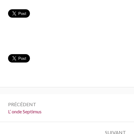
Navigation
PRÉCÉDENT
de
Précédent :
L’ onde Septimus
l’article
SUIVANT