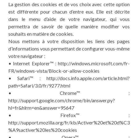
La gestion des cookies et de vos choix avec cette option
est différente pour chacun d’entre eux. Elle est décrite
dans le menu d’aide de votre navigateur, qui vous
permettra de savoir de quelle manière modifier vos
souhaits en matière de cookies.
Nous mettons à votre disposition les liens des pages
d’informations vous permettant de configurer vous-même
votre navigateur :
• Internet Explorer™ : http://windows.microsoft.com/fr-
FR/windows-vista/Block-or-allow-cookies
• Safari™ : http://docs.info.apple.com/article.html?
path=Safari/3.0/fr/9277.html
• Chrome™ :
http://support.google.com/chrome/bin/answer.py?
hl=fr&hlrm=en&answer=95647
• Firefox™ :
http://support.mozilla.org/fr/kb/Activer%20et%20d%C3
%A9sactiver%20les%20cookies
• Opera™ :