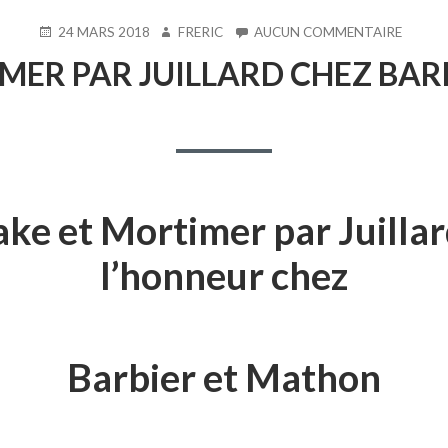
PUBLIÉ
AUTEUR
SUR
24 MARS 2018
FRERIC
AUCUN COMMENTAIRE
LE
BLAKE
MER PAR JUILLARD CHEZ BA
ET
MORTI
PAR
JUILLA
CHEZ
BARBI
ET
MATH
ake et Mortimer par Juillar
l’honneur chez
Barbier et Mathon