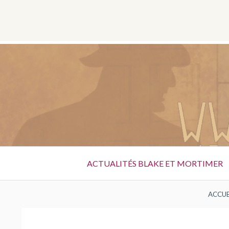
Aller
au
contenu
CATÉGORIE : LE 
Menu
ACTUALITÉS BLAKE ET MORTIMER
principal
FIL
ACCUE
D'ARIANE