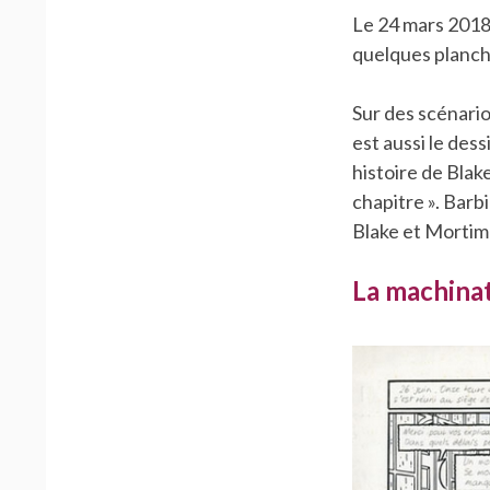
Le 24 mars 2018,
quelques planch
Sur des scénario
est aussi le des
histoire de Blak
chapitre ». Bar
Blake et Mortim
La machina