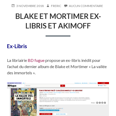
PUBLIÉ
AUTEUR
SUR
3 NOVEMBRE 2018
FRERIC
AUCUN COMMENTAIRE
LE
BLAKE
BLAKE ET MORTIMER EX-
ET
MORTIM
LIBRIS ET AKIMOFF
EX-
LIBRIS
ET
AKIMOF
Ex-Libris
La libriairie
BD fugue
propose un ex-libris inédit pour
l’achat du dernier album de Blake et Mortimer « La vallée
des immortels ».