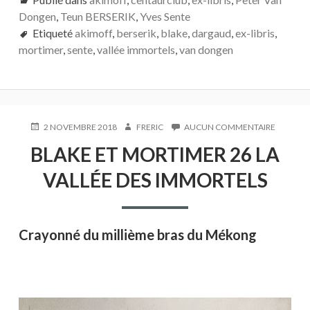
e
itt
ta
Dongen
,
Teun BERSERIK
,
Yves Sente
b
er
g
Etiqueté
akimoff
,
berserik
,
blake
,
dargaud
,
ex-libris
,
o
er
mortimer
,
sente
,
vallée immortels
,
van dongen
o
k
PUBLIÉ
AUTEUR
SUR
2 NOVEMBRE 2018
FRERIC
AUCUN COMMENTAIRE
LE
BLAKE
BLAKE ET MORTIMER 26 LA
ET
MORTIM
VALLÉE DES IMMORTELS
26
LA
VALLÉE
DES
IMMORT
Crayonné du millième bras du Mékong