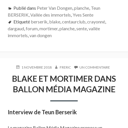
ac
w
ar
Publié dans
Peter Van Dongen
,
planche
,
Teun
e
itt
ta
BERSERIK
,
Vallée des immortels
,
Yves Sente
b
er
g
Etiqueté
berserik
,
blake
,
centaurclub
,
crayonné
,
o
er
dargaud
,
forum
,
mortimer
,
planche
,
sente
,
vallée
immortels
,
van dongen
o
k
PUBLIÉ
AUTEUR
SUR
1 NOVEMBRE 2018
FRERIC
UN COMMENTAIRE
LE
BLAKE
BLAKE ET MORTIMER DANS
ET
MORTIMER
BALLON MÉDIA MAGAZINE
DANS
BALLON
MÉDIA
MAGAZINE
Interview de Teun Berserik
Le magazine Ballon Média Magazine propose un