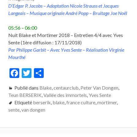
D’Edgar P. Jacobs – Adaptation Nicole Strauss et Jacques
Langeais – Musique originale André Popp – Bruitage Joe Noël
05:56 – 06:00
Nuit Blake et Mortimer 2018 – Entretien 4/4 avec Yves
Sente (1ère diffusion : 17/11/2018)
Par Philippe Garbit – Avec Yves Sente – Réalisation Virginie
Mourthé
F
T
P
ac
w
ar
Publié dans
Blake
,
centaurclub
,
Peter Van Dongen
,
e
itt
ta
Teun BERSERIK
,
Vallée des immortels
,
Yves Sente
b
er
g
Etiqueté
berserik
,
blake
,
france culture
,
mortimer
,
o
er
sente
,
van dongen
o
k