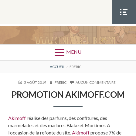
Aller
au
contenu
MEN
U
SOCIA
AUTEUR :
FRERIC
L
MENU
FIL
ACCUEIL
FRERIC
D'ARIANE
PUBLIÉ
AUTEUR
SUR
5 AOÛT 2019
FRERIC
AUCUN COMMENTAIRE
LE
PROMOTIO
PROMOTION AKIMOFF.COM
AKIMOFF.
Akimoff
réalise des parfums, des confitures, des
marmelades et des marbres Blake et Mortimer. A
l’occasion de la refonte du site,
Akimoff
propose 7% de