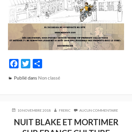
F
T
P
ac
w
ar
Publié dans
Non classé
e
itt
ta
b
er
g
o
er
o
PUBLIÉ
AUTEUR
SUR
10 NOVEMBRE 2018
FRERIC
AUCUN COMMENTAIRE
LE
NUIT
k
NUIT BLAKE ET MORTIMER
BLAKE
ET
MORTIM