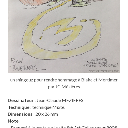
un shingouz pour rendre hommage à Blake et Mortimer
par JC Mézières
Dessinateur
: Jean-Claude MEZIERES
Technique
: technique Mixte.
Dimensions
: 20 x 26 mm
Note
:
– Proposé à la vente sur le site 9th Art Gallery pour 800€