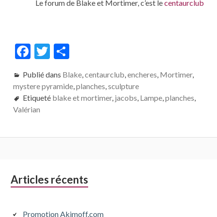
Le forum de Blake et Mortimer, c’est le
centaurclub
F
T
P
ac
w
ar
Publié dans
Blake
,
centaurclub
,
encheres
,
Mortimer
,
e
itt
ta
mystere pyramide
,
planches
,
sculpture
b
er
g
Etiqueté
blake et mortimer
,
jacobs
,
Lampe
,
planches
,
o
er
Valérian
o
k
Colonne
Articles récents
latérale
subsidiaire
Promotion Akimoff.com