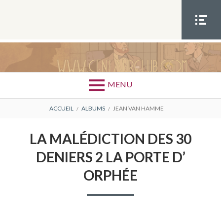
Aller
au
contenu
MEN
U
SOCIA
AUTEUR : JEAN VAN
scénariste
L
HAMME
MENU
FIL
ACCUEIL
ALBUMS
JEAN VAN HAMME
D'ARIANE
LA MALÉDICTION DES 30
DENIERS 2 LA PORTE D’
ORPHÉE