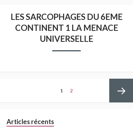
LES SARCOPHAGES DU 6EME
CONTINENT 1 LA MENACE
UNIVERSELLE
Navigation
PAGE
Page
1
2
des
articles
Colonne
Articles récents
Page