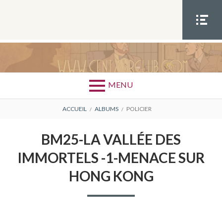
Aller
au
contenu
MEN
U
SOCIA
GENRE : POLICIER
policier
L
MENU
FIL
ACCUEIL
ALBUMS
POLICIER
D'ARIANE
BM25-LA VALLÉE DES
IMMORTELS -1-MENACE SUR
HONG KONG