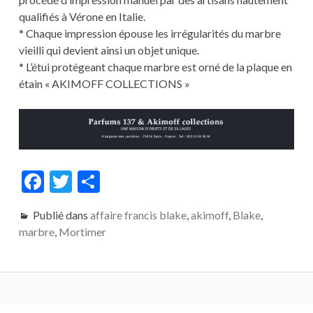
qualifiés à Vérone en Italie.
* Chaque impression épouse les irrégularités du marbre
vieilli qui devient ainsi un objet unique.
* L’étui protégeant chaque marbre est orné de la plaque en
étain « AKIMOFF COLLECTIONS »
F
T
P
ac
w
ar
Publié dans
affaire francis blake
,
akimoff
,
Blake
,
e
itt
ta
marbre
,
Mortimer
b
er
g
o
er
o