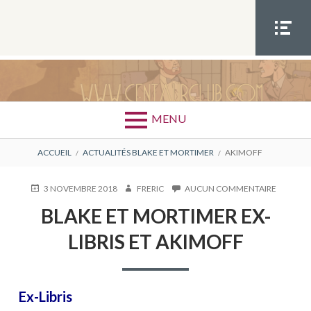
Aller
au
contenu
MEN
U
SOCIA
CATÉGORIE : AKIMOFF
L
MENU
FIL
ACCUEIL
ACTUALITÉS BLAKE ET MORTIMER
AKIMOFF
D'ARIANE
PUBLIÉ
AUTEUR
SUR
3 NOVEMBRE 2018
FRERIC
AUCUN COMMENTAIRE
LE
BLAKE
BLAKE ET MORTIMER EX-
ET
MORTIM
LIBRIS ET AKIMOFF
EX-
LIBRIS
ET
AKIMOF
Ex-Libris