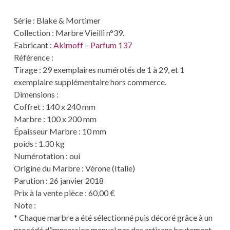
Série : Blake & Mortimer
Collection : Marbre Vieilli n°39.
Fabricant :
Akimoff – Parfum 137
Référence :
Tirage : 29 exemplaires numérotés de 1 à 29, et 1
exemplaire supplémentaire hors commerce.
Dimensions :
Coffret : 140 x 240 mm
Marbre : 100 x 200 mm
Épaisseur Marbre : 10 mm
poids : 1.30 kg
Numérotation : oui
Origine du Marbre : Vérone (Italie)
Parution : 26 janvier 2018
Prix à la vente pièce : 60,00 €
Note :
* Chaque marbre a été sélectionné puis décoré grâce à un
procédé d’impression manuel par des artisans hautement