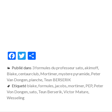
F
T
P
ac
w
ar
Publié dans
3 formules du professeur sato
,
akimoff
,
e
itt
ta
Blake
,
centaurclub
,
Mortimer
,
mystere pyramide
,
Peter
b
er
g
Van Dongen
,
planche
,
Teun BERSERIK
o
er
Etiqueté
blake
,
formules
,
jacobs
,
mortimer
,
PEP
,
Peter
Von Dongen
,
sato
,
Teun Berserik
,
Victor Mature
,
o
Wesseling
k