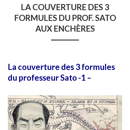
LE
LA
LA COUVERTURE DES 3
COUVERTU
DES
FORMULES DU PROF. SATO
3
FORMULES
AUX ENCHÈRES
DU
PROF.
SATO
AUX
ENCHÈRES
La couverture des 3 formules
du professeur Sato -1 –