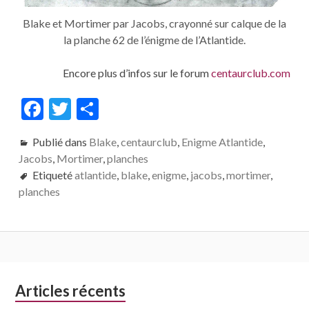
Blake et Mortimer par Jacobs, crayonné sur calque de la
la planche 62 de l’énigme de l’Atlantide.
Encore plus d’infos sur le forum
centaurclub.com
F
T
P
ac
w
ar
Publié dans
Blake
,
centaurclub
,
Enigme Atlantide
,
e
itt
ta
Jacobs
,
Mortimer
,
planches
b
er
g
Etiqueté
atlantide
,
blake
,
enigme
,
jacobs
,
mortimer
,
o
er
planches
o
k
Colonne
Articles récents