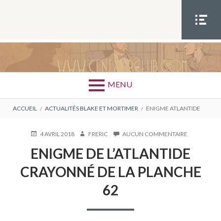
Aller
au
contenu
MEN
U
SOCIA
CATÉGORIE : ENIGME
L
ATLANTIDE
MENU
FIL
ACCUEIL
ACTUALITÉS BLAKE ET MORTIMER
ENIGME ATLANTIDE
D'ARIANE
PUBLIÉ
AUTEUR
SUR
4 AVRIL 2018
FRERIC
AUCUN COMMENTAIRE
LE
ENIGME
ENIGME DE L’ATLANTIDE
DE
L’ATLANTIDE
CRAYONNÉ DE LA PLANCHE
CRAYONNÉ
DE
62
LA
PLANCHE
62