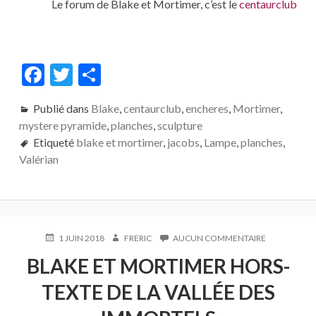
Le forum de Blake et Mortimer, c’est le
centaurclub
F
T
P
ac
w
ar
Publié dans
Blake
,
centaurclub
,
encheres
,
Mortimer
,
e
itt
ta
mystere pyramide
,
planches
,
sculpture
b
er
g
Etiqueté
blake et mortimer
,
jacobs
,
Lampe
,
planches
,
o
er
Valérian
o
k
PUBLIÉ
AUTEUR
SUR
1 JUIN 2018
FRERIC
AUCUN COMMENTAIRE
LE
BLAKE
BLAKE ET MORTIMER HORS-
ET
MORTIMER
TEXTE DE LA VALLÉE DES
HORS-
TEXTE
DE