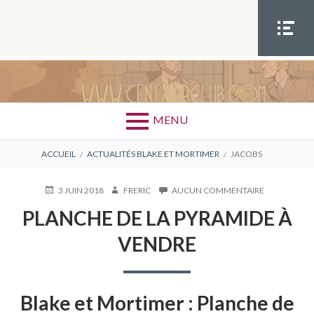
Aller
au
contenu
MEN
U
SOCIA
ÉTIQUETTE : JACOBS
L
MENU
FIL
ACCUEIL
ACTUALITÉS BLAKE ET MORTIMER
JACOBS
D'ARIANE
PUBLIÉ
AUTEUR
SUR
3 JUIN 2018
FRERIC
AUCUN COMMENTAIRE
LE
PLANCHE
PLANCHE DE LA PYRAMIDE À
DE
LA
VENDRE
PYRAMIDE
À
VENDRE
Blake et Mortimer : Planche de