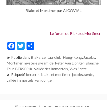
Blake et Mortimer par Al COVIAL
Le forum de Blake et Mortimer
F
T
P
ac
w
ar
Publié dans
Blake
,
centaurclub
,
Hong-kong
,
Jacobs
,
e
itt
ta
Mortimer
,
mystere pyramide
,
Peter Van Dongen
,
planche
,
b
er
g
Teun BERSERIK
,
Vallée des immortels
,
Yves Sente
o
er
Etiqueté
berserik
,
blake et mortimer
,
jacobs
,
sente
,
vallée immortels
,
van dongen
o
k
PUBLIÉ
AUTEUR
SUR
26 MAI 2018
FRERIC
AUCUN COMMENTAIRE