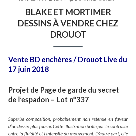
LE
BLAKE
BLAKE ET MORTIMER
ET
MORTIMER
DESSINS À VENDRE CHEZ
DESSINS
À
DROUOT
VENDRE
CHEZ
DROUOT
Vente BD enchères / Drouot Live du
17 juin 2018
Projet de Page de garde du secret
de l’espadon – Lot n°337
Superbe composition, probablement non retenue en faveur
d’un dessin plus fourni. Cette illustration brille par le contraste
entre la fluidité et l’intensité du mouvement. D’autre part, elle