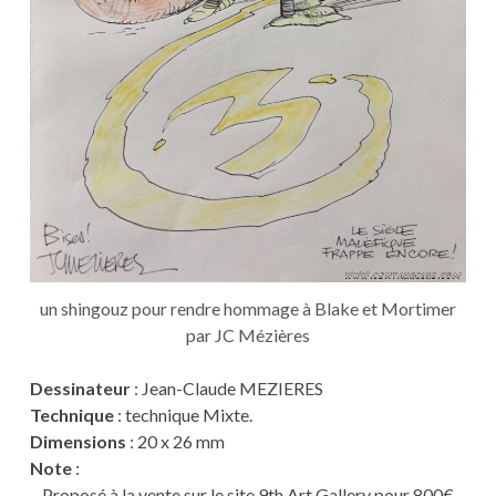
un shingouz pour rendre hommage à Blake et Mortimer
par JC Mézières
Dessinateur
: Jean-Claude MEZIERES
Technique
: technique Mixte.
Dimensions
: 20 x 26 mm
Note
:
– Proposé à la vente sur le site 9th Art Gallery pour 800€