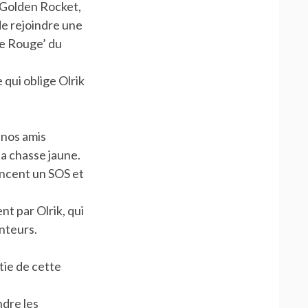
e Golden Rocket,
de rejoindre une
ile Rouge’ du
qui oblige Olrik
 nos amis
la chasse jaune.
ancent un SOS et
 par Olrik, qui
enteurs.
tie de cette
ndre les