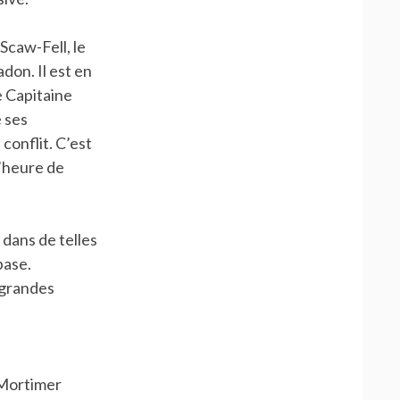
Scaw-Fell, le
don. Il est en
le Capitaine
e ses
onflit. C’est
l’heure de
 dans de telles
base.
 grandes
 Mortimer