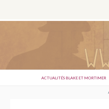
Aller
au
contenu
Menu
ACTUALITÉS BLAKE ET MORTIMER
principal
FIL
D'ARIANE