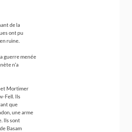
ant de la
ues ont pu
en ruine.
La guerre menée
nète n’a
e et Mortimer
Fell. Ils
vant que
padon, une arme
. Ils sont
s de Basam