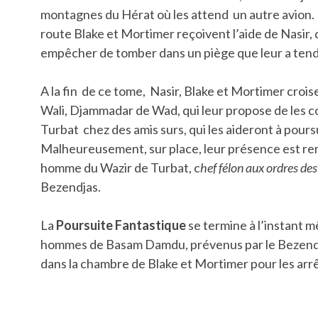
montagnes du Hérat où les attend un autre avion.
route Blake et Mortimer reçoivent l’aide de Nasir, q
empêcher de tomber dans un piège que leur a tend
A la fin de ce tome, Nasir, Blake et Mortimer cr
Wali, Djammadar de Wad, qui leur propose de les c
Turbat chez des amis surs, qui les aideront à pours
Malheureusement, sur place, leur présence est r
homme du Wazir de Turbat, c
hef félon aux ordres des
Bezendjas.
La
Poursuite Fantastique
se termine à l’instant m
hommes de Basam Damdu, prévenus par le Bezend
dans la chambre de Blake et Mortimer pour les arr