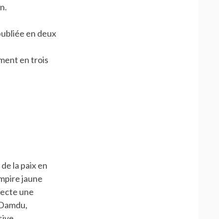
n.
publiée en deux
ement en trois
de la paix en
empire jaune
pecte une
 Damdu,
sive.