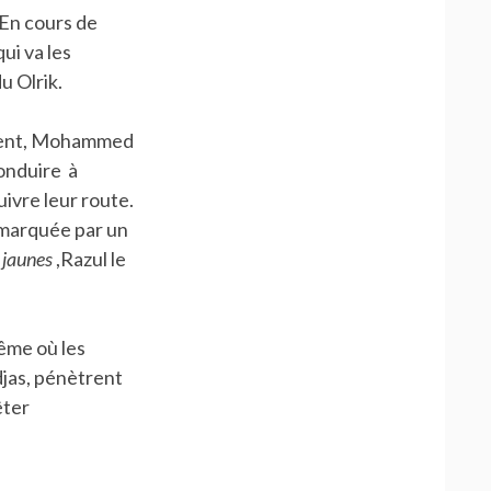
 En cours de
ui va les
u Olrik.
oisent, Mohammed
onduire à
uivre leur route.
emarquée par un
 jaunes
,Razul le
ême où les
jas, pénètrent
êter