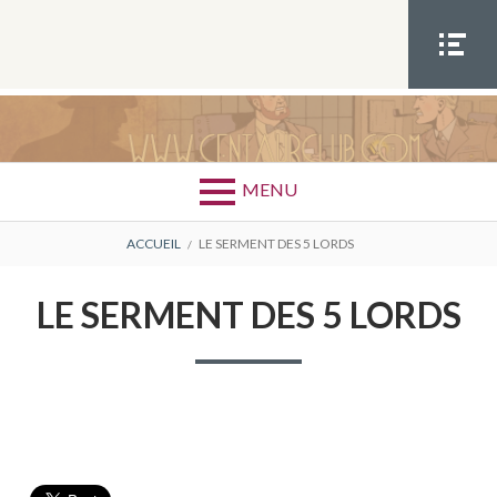
Aller
au
contenu
MEN
U
SOCIA
L
MENU
FIL
ACCUEIL
LE SERMENT DES 5 LORDS
D'ARIANE
LE SERMENT DES 5 LORDS