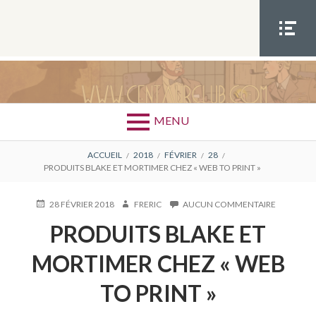
Aller
au
contenu
MEN
U
SOCIA
L
MENU
FIL
ACCUEIL
2018
FÉVRIER
28
PRODUITS BLAKE ET MORTIMER CHEZ « WEB TO PRINT »
D'ARIANE
PUBLIÉ
AUTEUR
SUR
28 FÉVRIER 2018
FRERIC
AUCUN COMMENTAIRE
LE
PRODUITS
PRODUITS BLAKE ET
BLAKE
ET
MORTIME
MORTIMER CHEZ « WEB
CHEZ
« WEB
TO PRINT »
TO
PRINT »