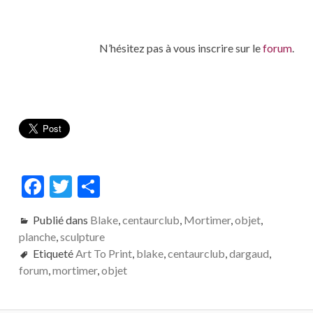
N’hésitez pas à vous inscrire sur le
forum
.
F
T
P
ac
w
ar
Publié dans
Blake
,
centaurclub
,
Mortimer
,
objet
,
e
itt
ta
planche
,
sculpture
b
er
g
Etiqueté
Art To Print
,
blake
,
centaurclub
,
dargaud
,
o
er
forum
,
mortimer
,
objet
o