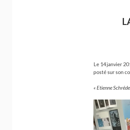
L
Le 14 janvier 20
posté sur son c
« Etienne Schréder