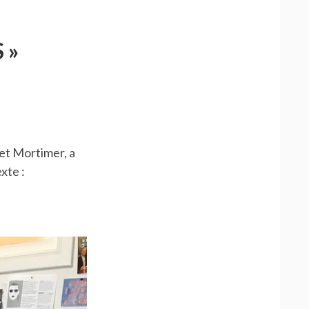
 »
MUS »
 et Mortimer, a
xte :