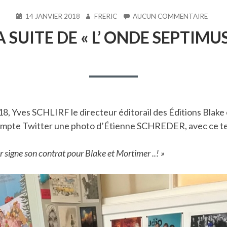
PUBLIÉ
AUTEUR
SUR
14 JANVIER 2018
FRERIC
AUCUN COMMENTAIRE
LE
LA
A SUITE DE « L’ ONDE SEPTIMUS
SUITE
DE
« L’
ONDE
SEPTI
18, Yves SCHLIRF le directeur éditorail des Éditions Blake
ompte Twitter une photo d’Étienne SCHREDER, avec ce te
 signe son contrat pour Blake et Mortimer ..! »