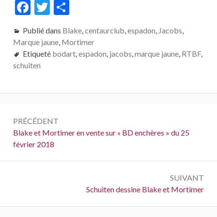
F
T
P
ac
w
ar
Publié dans
Blake
,
centaurclub
,
espadon
,
Jacobs
,
e
itt
ta
Marque jaune
,
Mortimer
b
er
g
Etiqueté
bodart
,
espadon
,
jacobs
,
marque jaune
,
RTBF
,
o
er
schuiten
o
k
Navigation
PRÉCÉDENT
de
Précédent :
Blake et Mortimer en vente sur « BD enchères » du 25
février 2018
l’article
SUIVANT
Suivant :
Schuiten dessine Blake et Mortimer