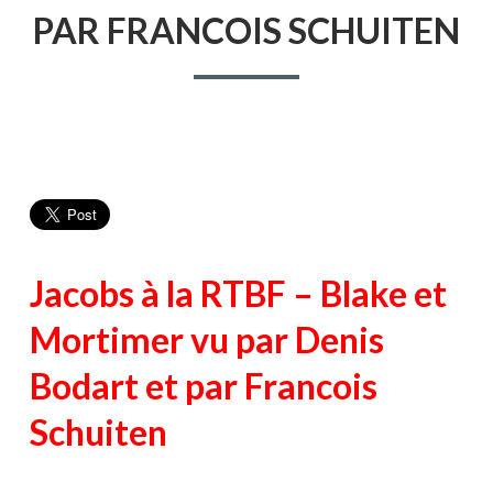
MORTIME
PAR FRANCOIS SCHUITEN
VU
PAR
DENIS
BODART
ET
PAR
FRANCOIS
SCHUITEN
Jacobs à la RTBF – Blake et
Mortimer vu par Denis
Bodart et par Francois
Schuiten