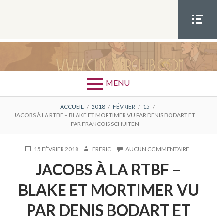
Aller
au
contenu
MEN
U
SOCIA
L
MENU
FIL
ACCUEIL
2018
FÉVRIER
15
JACOBS À LA RTBF – BLAKE ET MORTIMER VU PAR DENIS BODART ET
D'ARIANE
PAR FRANCOIS SCHUITEN
PUBLIÉ
AUTEUR
SUR
15 FÉVRIER 2018
FRERIC
AUCUN COMMENTAIRE
LE
JACOBS
JACOBS À LA RTBF –
À
LA
RTBF
BLAKE ET MORTIMER VU
–
BLAKE
PAR DENIS BODART ET
ET